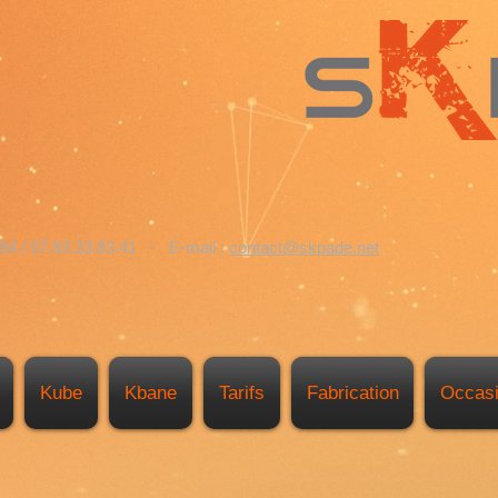
.94 / 07.83.33.83.41 - E-mail :
contact@skpade.net
Kube
Kbane
Tarifs
Fabrication
Occas