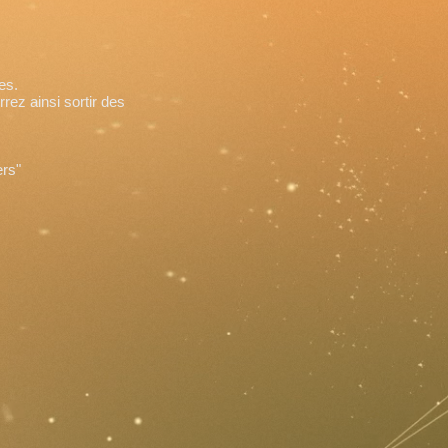
es.
ez ainsi sortir des
rs"