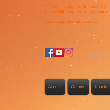
Si le désir vous sert de boussole
Si la réalité dirige votre trajectoire
Une escapade vous attend...
Tél : 06.63.15.88
Accueil
Gamme
Kpucine